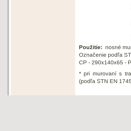
Použitie:
nosné muriv
Označenie podľa S
CP - 290x140x65 - P
* pri murovaní s t
(podľa STN EN 1745