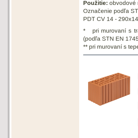
Použitie:
obvodové m
Označenie podľa S
PDT CV 14 - 290x14
* pri murovaní s t
(podľa STN EN 1745
** pri murovaní s te