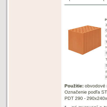
P
2
O
O
T
H
S
T
S
P
P
Použitie:
obvodové m
Označenie podľa S
PDT 290 - 290x240x