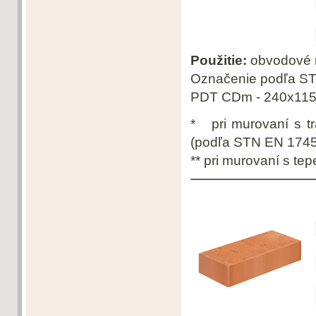
Použitie:
obvodové m
Označenie podľa S
PDT CDm - 240x115x
* pri murovaní s t
(podľa STN EN 1745
** pri murovaní s te