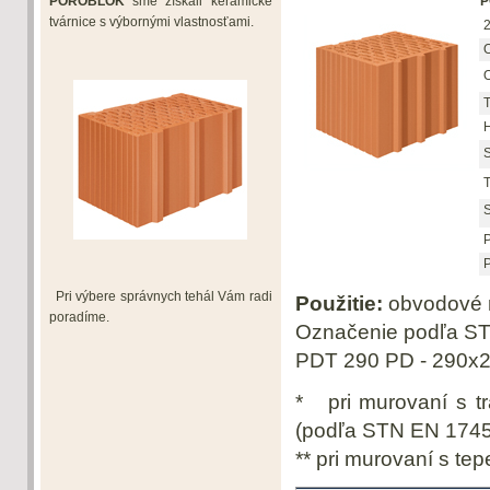
POROBLOK
sme získali keramické
P
tvárnice s výbornými vlastnosťami.
2
O
O
T
H
S
T
S
P
P
Pri výbere správnych tehál Vám radi
Použitie:
obvodové m
poradíme.
Označenie podľa S
PDT 290 PD - 290x2
* pri murovaní s t
(podľa STN EN 1745
** pri murovaní s te