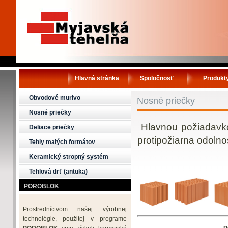
Hlavná stránka
Spoločnosť
Produkt
Obvodové murivo
Nosné priečky
Nosné priečky
Hlavnou požiadavkou
Deliace priečky
protipožiarna odolnos
Tehly malých formátov
Keramický stropný systém
Tehlová drť (antuka)
POROBLOK
Prostredníctvom našej výrobnej
technológie, použitej v programe