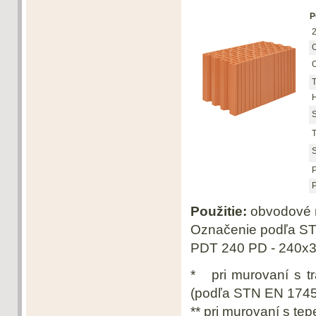
P
2
O
O
T
H
S
T
S
P
P
Použitie:
obvodové m
Označenie podľa S
PDT 240 PD - 240x3
* pri murovaní s t
(podľa STN EN 1745
** pri murovaní s te