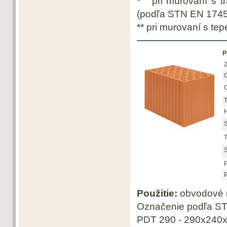
* pri murovaní s t
(podľa STN EN 1745
** pri murovaní s te
P
2
O
O
T
H
S
T
S
P
P
Použitie:
obvodové m
Označenie podľa S
PDT 290 - 290x240x